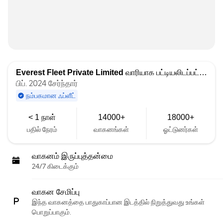
Everest Fleet Private Limited
வாரியாக பட்டியலிடப்பட்டது
பிப். 2024 சேர்ந்தார்
நம்பகமான ஃப்ளீட்
< 1 நாள்
14000+
18000+
பதில் நேரம்
வாகனங்கள்
ஓட்டுனர்கள்
வாகனம் இருப்புத்தன்மை
24/7 கிடைக்கும்
வாகன சேமிப்பு
இந்த வாகனத்தை பாதுகாப்பான இடத்தில் நிறுத்துவது உங்கள்
பொறுப்பாகும்.