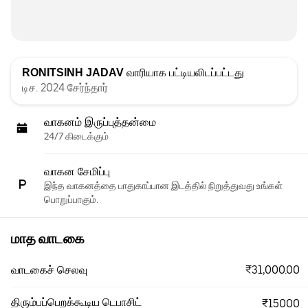
RONITSINH JADAV
வாரியாக பட்டியலிடப்பட்டது
டிச. 2024 சேர்ந்தார்
வாகனம் இருப்புத்தன்மை
24/7 கிடைக்கும்
வாகன சேமிப்பு
இந்த வாகனத்தை பாதுகாப்பான இடத்தில் நிறுத்துவது உங்கள்
பொறுப்பாகும்.
மாத வாடகை
₹31,000.00
வாடகைச் செலவு
திரும்பப்பெறக்கூடிய டெபாசிட்
₹15000