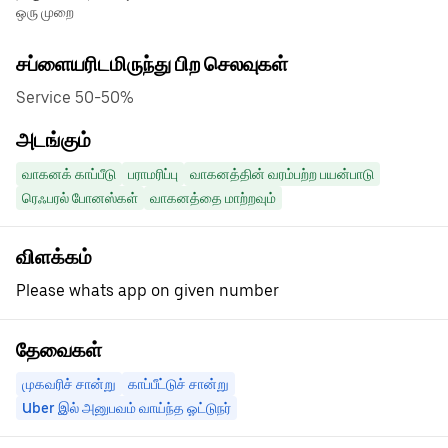
ஒரு முறை
சப்ளையரிடமிருந்து பிற செலவுகள்
Service 50-50%
அடங்கும்
வாகனக் காப்பீடு
பராமரிப்பு
வாகனத்தின் வரம்பற்ற பயன்பாடு
ரெஃபரல் போனஸ்கள்
வாகனத்தை மாற்றவும்
விளக்கம்
Please whats app on given number
தேவைகள்
முகவரிச் சான்று
காப்பீட்டுச் சான்று
Uber இல் அனுபவம் வாய்ந்த ஓட்டுநர்