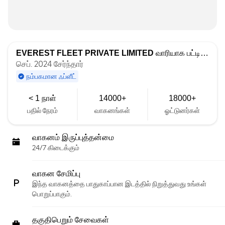
EVEREST FLEET PRIVATE LIMITED
வாரியாக பட்டியலிடப்பட்டது
செப். 2024 சேர்ந்தார்
நம்பகமான ஃப்ளீட்
< 1 நாள்
14000+
18000+
பதில் நேரம்
வாகனங்கள்
ஓட்டுனர்கள்
வாகனம் இருப்புத்தன்மை
24/7 கிடைக்கும்
வாகன சேமிப்பு
இந்த வாகனத்தை பாதுகாப்பான இடத்தில் நிறுத்துவது உங்கள்
பொறுப்பாகும்.
தகுதிபெறும் சேவைகள்