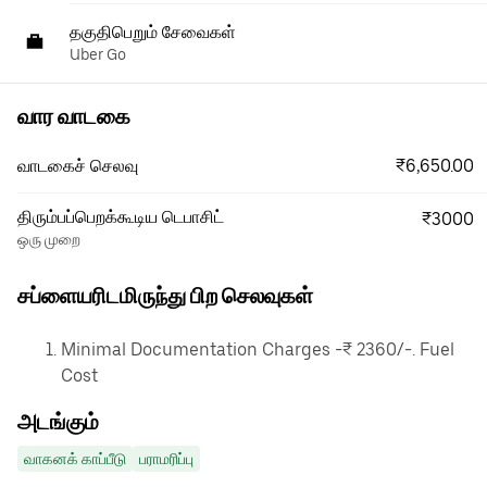
தகுதிபெறும் சேவைகள்
Uber Go
வார வாடகை
₹6,650.00
வாடகைச் செலவு
திரும்பப்பெறக்கூடிய டெபாசிட்
₹3000
ஒரு முறை
சப்ளையரிடமிருந்து பிற செலவுகள்
Minimal Documentation Charges -₹ 2360/-. Fuel
Cost
அடங்கும்
வாகனக் காப்பீடு
பராமரிப்பு