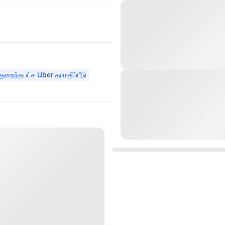
குறைந்தபட்ச Uber தரமதிப்பீடு