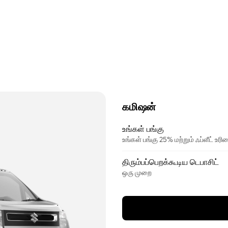
கமிஷன்
உங்கள் பங்கு
உங்கள் பங்கு 25% மற்றும் ஃப்ளீட் உ
திரும்பப்பெறக்கூடிய டெபாசிட்
ஒரு முறை