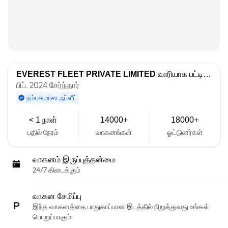
EVEREST FLEET PRIVATE LIMITED
வாரியாக பட்டியலிடப்பட்டது
பிப். 2024 சேர்ந்தார்
நம்பகமான ஃப்ளீட்
< 1 நாள்
14000+
18000+
பதில் நேரம்
வாகனங்கள்
ஓட்டுனர்கள்
வாகனம் இருப்புத்தன்மை
24/7 கிடைக்கும்
வாகன சேமிப்பு
இந்த வாகனத்தை பாதுகாப்பான இடத்தில் நிறுத்துவது உங்கள்
பொறுப்பாகும்.