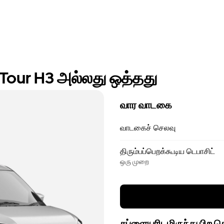
Tour H3 அல்லது ஒத்தது
வார வாடகை
வாடகைச் செலவு
திரும்பப்பெறக்கூடிய டெபாசிட்
ஒரு முறை
சப்ளையரிடமிருந்து பிற 