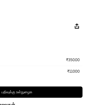
₹350.00
₹11000
பதிவுக்கு உள்நுழைக
செலவுகள்