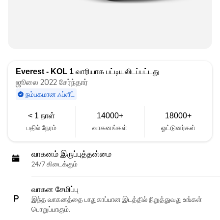
Everest - KOL 1
வாரியாக பட்டியலிடப்பட்டது
ஜூலை 2022 சேர்ந்தார்
நம்பகமான ஃப்ளீட்
< 1 நாள்
14000+
18000+
பதில் நேரம்
வாகனங்கள்
ஓட்டுனர்கள்
வாகனம் இருப்புத்தன்மை
24/7 கிடைக்கும்
வாகன சேமிப்பு
இந்த வாகனத்தை பாதுகாப்பான இடத்தில் நிறுத்துவது உங்கள்
பொறுப்பாகும்.