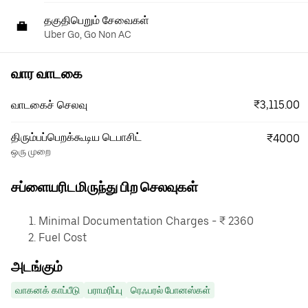
தகுதிபெறும் சேவைகள்
Uber Go, Go Non AC
வார வாடகை
₹3,115.00
வாடகைச் செலவு
திரும்பப்பெறக்கூடிய டெபாசிட்
₹4000
ஒரு முறை
சப்ளையரிடமிருந்து பிற செலவுகள்
Minimal Documentation Charges - ₹ 2360
Fuel Cost
அடங்கும்
வாகனக் காப்பீடு
பராமரிப்பு
ரெஃபரல் போனஸ்கள்