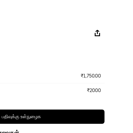
₹1,750.00
₹2000
பதிவுக்கு உள்நுழைக
செலவுகள்