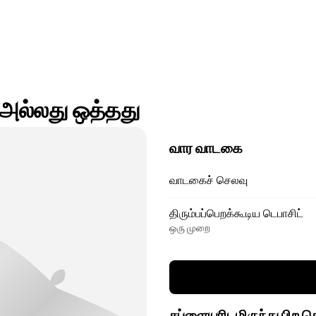
 அல்லது ஒத்தது
வார வாடகை
வாடகைச் செலவு
திரும்பப்பெறக்கூடிய டெபாசிட்
ஒரு முறை
சப்ளையரிடமிருந்து பிற 