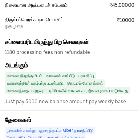
₹45,000.00
நிலையான அடிப்படைச் சம்பளம்
திரும்பப்பெறக்கூடிய டெபாசிட்
₹10000
ஒரு முறை
சப்ளையரிடமிருந்து பிற செலவுகள்
1180 processing fees non refundable
அடங்கும்
வாகன நிறுத்துமிடம்
வாகனக் காப்பீடு
பராமரிப்பு
வாகனத்தின் வரம்பற்ற பயன்பாடு
ரெஃபரல் போனஸ்கள்
வாகனத்தை மாற்றவும்
டிப்போவில் வாகன சார்ஜிங் வழங்கப்பட்டுள்ளது
Just pay 5000 now balance amount pay weekly base
தேவைகள்
முகவரிச் சான்று
குறைந்தபட்ச Uber தரமதிப்பீடு
செக்யூரிட்டி டெபாசிட்
குறைந்தபட்சம் வயது