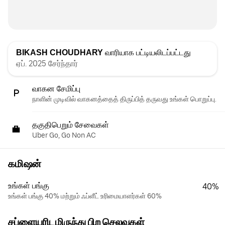
BIKASH CHOUDHARY
வாரியாக பட்டியலிடப்பட்டது
ஏப். 2025 சேர்ந்தார்
வாகன சேமிப்பு
நாளின் முடிவில் வாகனத்தைத் திருப்பித் தருவது உங்கள் பொறுப்பு.
தகுதிபெறும் சேவைகள்
Uber Go, Go Non AC
கமிஷன்
உங்கள் பங்கு
40%
உங்கள் பங்கு 40% மற்றும் ஃப்ளீட் உரிமையாளர்கள் 60%
சப்ளையரிடமிருந்து பிற செலவுகள்