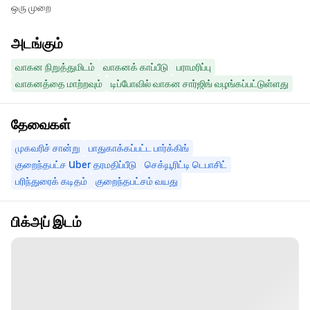
ஒரு முறை
அடங்கும்
வாகன நிறுத்துமிடம்
வாகனக் காப்பீடு
பராமரிப்பு
வாகனத்தை மாற்றவும்
டிப்போவில் வாகன சார்ஜிங் வழங்கப்பட்டுள்ளது
தேவைகள்
முகவரிச் சான்று
பாதுகாக்கப்பட்ட பார்க்கிங்
குறைந்தபட்ச Uber தரமதிப்பீடு
செக்யூரிட்டி டெபாசிட்
பரிந்துரைக் கடிதம்
குறைந்தபட்சம் வயது
பிக்அப் இடம்