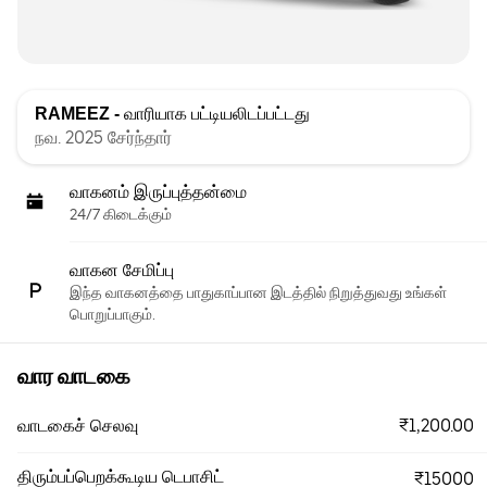
RAMEEZ -
வாரியாக பட்டியலிடப்பட்டது
நவ. 2025 சேர்ந்தார்
வாகனம் இருப்புத்தன்மை
24/7 கிடைக்கும்
வாகன சேமிப்பு
இந்த வாகனத்தை பாதுகாப்பான இடத்தில் நிறுத்துவது உங்கள்
பொறுப்பாகும்.
வார வாடகை
₹1,200.00
வாடகைச் செலவு
திரும்பப்பெறக்கூடிய டெபாசிட்
₹15000