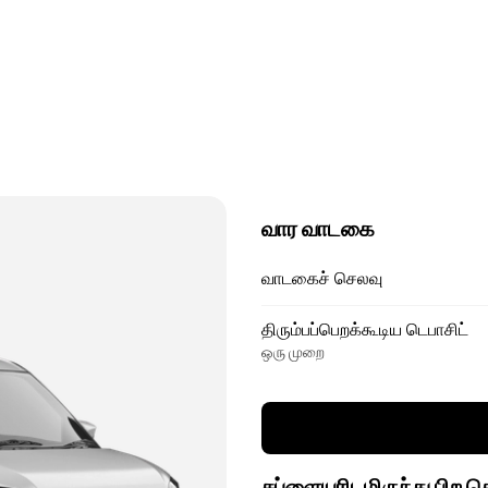
வார வாடகை
வாடகைச் செலவு
திரும்பப்பெறக்கூடிய டெபாசிட்
ஒரு முறை
சப்ளையரிடமிருந்து பிற 