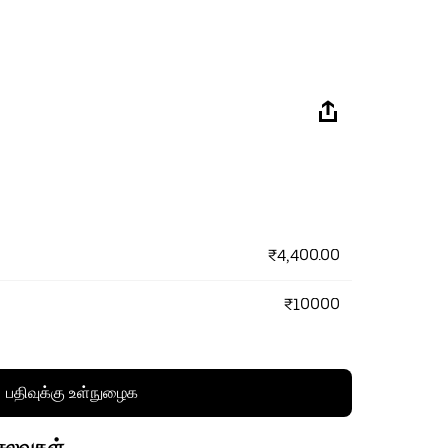
₹4,400.00
₹10000
பதிவுக்கு உள்நுழைக
செலவுகள்