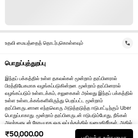
உதவி மையத்தைத் தொடர்புகொள்ளவும்
பொறுப்புத்துறப்பு
இந்தப் பக்கத்தில் உள்ள தகவல்கள் மூன்றாம் தரப்பினரால்
பிரத்தியேகமாக வழங்கப்படுகின்றன. மூன்றாம் தரப்பினரால்
வழங்கப்படும் உள்ளடக்கம், சலுகைகள் அல்லது இந்தப் பக்கத்தில்
உள்ள உள்ளடக்கங்களிலிருந்து பெறப்பட்ட மூன்றாம்
தரப்பினருடனான எந்தவொரு அடுத்தடுத்த ஈடுபாட்டிற்கும் Uber
பொறுப்பாகாது. மூன்றாம் தரப்பினருடன் ஈடுபடும்போது, நீங்கள்
அவர்களுடன் நேரடியாக ஒரு ஒப்பந்தத்தில் நுழைகிறீர்கள், அதில்
Uber ஒரு தரப்பு அல்ல. கேள்விகளுக்கு, மூன்றாம் தரப்பினரை
₹50,000.00
பதிவுக்கு உள்நுழைக
நேரடியாகத் தொடர்பு கொள்ளுங்கள்.