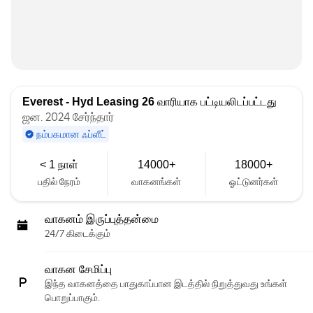
Everest - Hyd Leasing 26
வாரியாக பட்டியலிடப்பட்டது
ஜன. 2024 சேர்ந்தார்
நம்பகமான ஃப்ளீட்
< 1 நாள்
14000+
18000+
பதில் நேரம்
வாகனங்கள்
ஓட்டுனர்கள்
வாகனம் இருப்புத்தன்மை
24/7 கிடைக்கும்
வாகன சேமிப்பு
இந்த வாகனத்தை பாதுகாப்பான இடத்தில் நிறுத்துவது உங்கள்
பொறுப்பாகும்.