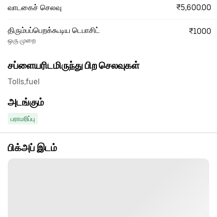
₹5,600.00
வாடகைச் செலவு
திரும்பப்பெறக்கூடிய டெபாசிட்
₹1000
ஒரு முறை
சப்ளையரிடமிருந்து பிற செலவுகள்
Tolls,fuel
அடங்கும்
பராமரிப்பு
பிக்அப் இடம்