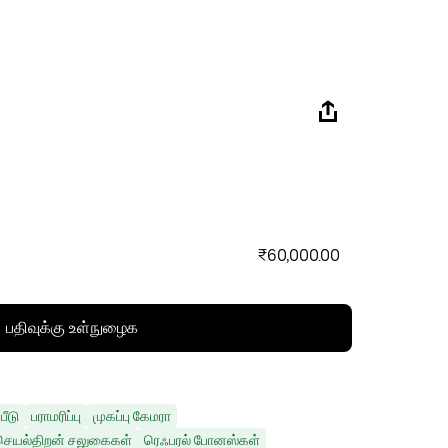
₹60,000.00
பதிவுக்கு உள்நுழைக
பீடு
பராமரிப்பு
முகப்பு கேமரா
செயல்திறன் சலுகைகள்
ரெஃபரல் போனஸ்கள்