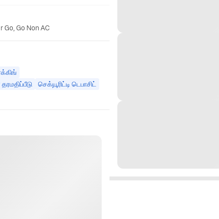
er Go, Go Non AC
்க்கிங்
தரமதிப்பீடு
செக்யூரிட்டி டெபாசிட்