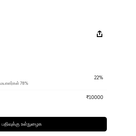
22%
ரிமையாளர்கள் 78%
₹10000
பதிவுக்கு உள்நுழைக