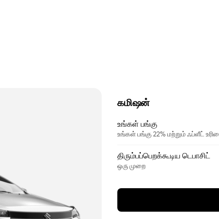
கமிஷன்
உங்கள் பங்கு
உங்கள் பங்கு 22% மற்றும் ஃப்ளீட் உ
திரும்பப்பெறக்கூடிய டெபாசிட்
ஒரு முறை