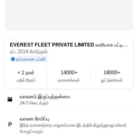
EVEREST FLEET PRIVATE LIMITED
வாரியாக பட்டியலிடப்பட்டது
ஏப். 2024 சேர்ந்தார்
நம்பகமான ஃப்ளீட்
< 1 நாள்
14000+
18000+
பதில் நேரம்
வாகனங்கள்
ஓட்டுனர்கள்
வாகனம் இருப்புத்தன்மை
24/7 கிடைக்கும்
வாகன சேமிப்பு
இந்த வாகனத்தை பாதுகாப்பான இடத்தில் நிறுத்துவது உங்கள்
பொறுப்பாகும்.