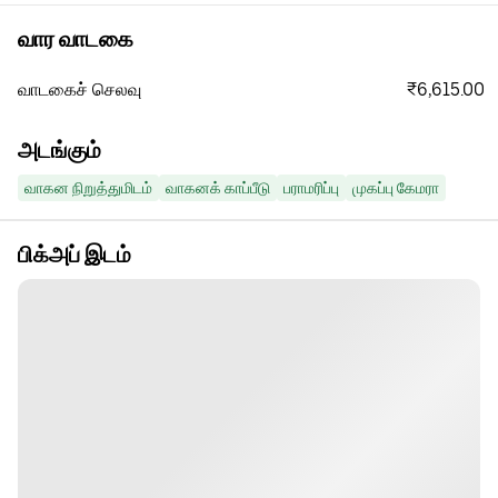
வார வாடகை
₹6,615.00
வாடகைச் செலவு
அடங்கும்
வாகன நிறுத்துமிடம்
வாகனக் காப்பீடு
பராமரிப்பு
முகப்பு கேமரா
பிக்அப் இடம்