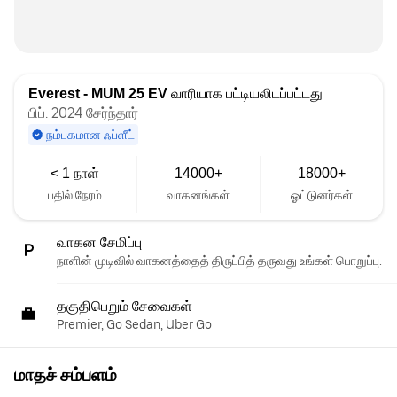
Everest - MUM 25 EV
வாரியாக பட்டியலிடப்பட்டது
பிப். 2024 சேர்ந்தார்
நம்பகமான ஃப்ளீட்
< 1 நாள்
14000+
18000+
பதில் நேரம்
வாகனங்கள்
ஓட்டுனர்கள்
வாகன சேமிப்பு
நாளின் முடிவில் வாகனத்தைத் திருப்பித் தருவது உங்கள் பொறுப்பு.
தகுதிபெறும் சேவைகள்
Premier, Go Sedan, Uber Go
மாதச் சம்பளம்