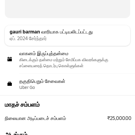
gauri barman
வாரியாக பட்டியலிடப்பட்டது
ஏப். 2024 சேர்ந்தார்
வாகனம் இருப்புத்தன்மை
கிடைக்கும் தன்மை மற்றும் சேமிப்பக விவரங்களுக்கு
சப்ளையரைத் தொடர்பு கொள்ளுங்கள்
தகுதிபெறும் சேவைகள்
Uber Go
மாதச் சம்பளம்
₹25,000.00
நிலையான அடிப்படைச் சம்பளம்
அடங்கும்