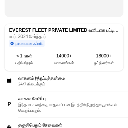
EVEREST FLEET PRIVATE LIMITED
வாரியாக பட்டியலிடப்பட்டது
மார். 2024 சேர்ந்தார்
நம்பகமான ஃப்ளீட்
< 1 நாள்
14000+
18000+
பதில் நேரம்
வாகனங்கள்
ஓட்டுனர்கள்
வாகனம் இருப்புத்தன்மை
24/7 கிடைக்கும்
வாகன சேமிப்பு
இந்த வாகனத்தை பாதுகாப்பான இடத்தில் நிறுத்துவது உங்கள்
பொறுப்பாகும்.
தகுதிபெறும் சேவைகள்