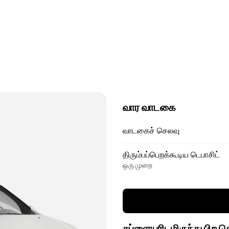
வார வாடகை
வாடகைச் செலவு
திரும்பப்பெறக்கூடிய டெபாசிட்
ஒரு முறை
சப்ளையரிடமிருந்து பிற 