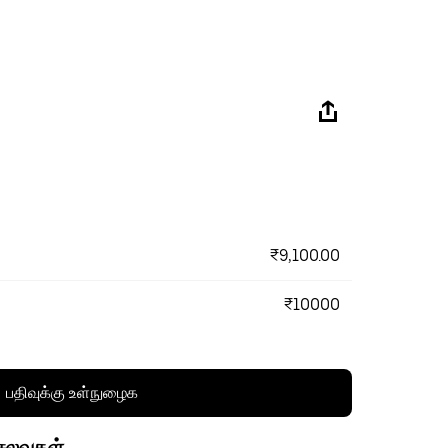
₹9,100.00
₹10000
பதிவுக்கு உள்நுழைக
செலவுகள்