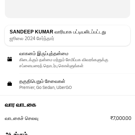
SANDEEP KUMAR
வாரியாக பட்டியலிடப்பட்டது
ஜூலை 2024 சேர்ந்தார்
வாகனம் இருப்புத்தன்மை
கிடைக்கும் தன்மை மற்றும் சேமிப்பக விவரங்களுக்கு
சப்ளையரைத் தொடர்பு கொள்ளுங்கள்
தகுதிபெறும் சேவைகள்
Premier, Go Sedan, UberGO
வார வாடகை
₹7,000.00
வாடகைச் செலவு
அடங்கும்