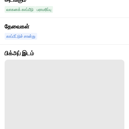
வாகனக் காப்பீடு
பராமரிப்பு
தேவைகள்
காப்பீட்டுச் சான்று
பிக்அப் இடம்