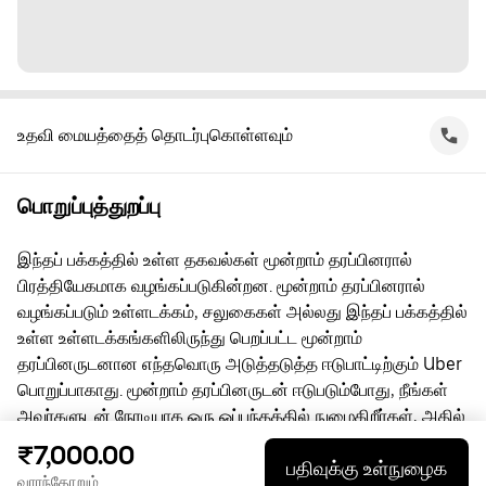
உதவி மையத்தைத் தொடர்புகொள்ளவும்
பொறுப்புத்துறப்பு
இந்தப் பக்கத்தில் உள்ள தகவல்கள் மூன்றாம் தரப்பினரால்
பிரத்தியேகமாக வழங்கப்படுகின்றன. மூன்றாம் தரப்பினரால்
வழங்கப்படும் உள்ளடக்கம், சலுகைகள் அல்லது இந்தப் பக்கத்தில்
உள்ள உள்ளடக்கங்களிலிருந்து பெறப்பட்ட மூன்றாம்
தரப்பினருடனான எந்தவொரு அடுத்தடுத்த ஈடுபாட்டிற்கும் Uber
பொறுப்பாகாது. மூன்றாம் தரப்பினருடன் ஈடுபடும்போது, நீங்கள்
அவர்களுடன் நேரடியாக ஒரு ஒப்பந்தத்தில் நுழைகிறீர்கள், அதில்
Uber ஒரு தரப்பு அல்ல. கேள்விகளுக்கு, மூன்றாம் தரப்பினரை
₹7,000.00
பதிவுக்கு உள்நுழைக
நேரடியாகத் தொடர்பு கொள்ளுங்கள்.
வாரந்தோறும்