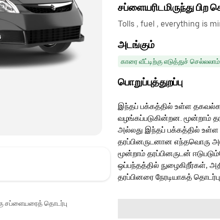
சப்ளையரிடமிருந்து பிற 
Tolls , fuel , everything is m
அடங்கும்
காரை வீட்டிற்கு எடுத்துச் செல்லலாம்
பொறுப்புத்துறப்பு
இந்தப் பக்கத்தில் உள்ள தகவல்க
வழங்கப்படுகின்றன. மூன்றாம் த
அல்லது இந்தப் பக்கத்தில் உள்ள
தரப்பினருடனான எந்தவொரு அடுத்
மூன்றாம் தரப்பினருடன் ஈடுபடு
ஒப்பந்தத்தில் நுழைகிறீர்கள், அ
தரப்பினரை நேரடியாகத் தொடர்ப
்கு சப்ளையரைத் தொடர்பு