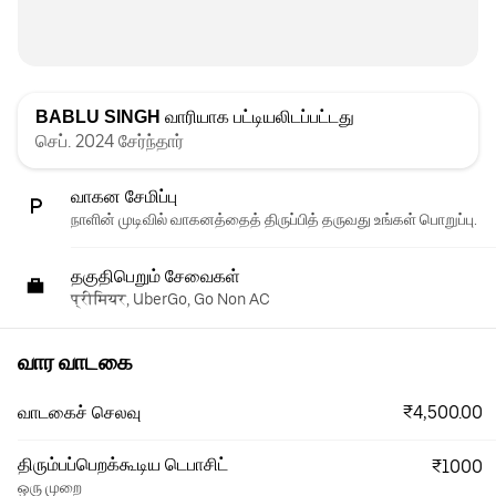
BABLU SINGH
வாரியாக பட்டியலிடப்பட்டது
செப். 2024 சேர்ந்தார்
வாகன சேமிப்பு
நாளின் முடிவில் வாகனத்தைத் திருப்பித் தருவது உங்கள் பொறுப்பு.
தகுதிபெறும் சேவைகள்
प्रीमियर, UberGo, Go Non AC
வார வாடகை
₹4,500.00
வாடகைச் செலவு
திரும்பப்பெறக்கூடிய டெபாசிட்
₹1000
ஒரு முறை