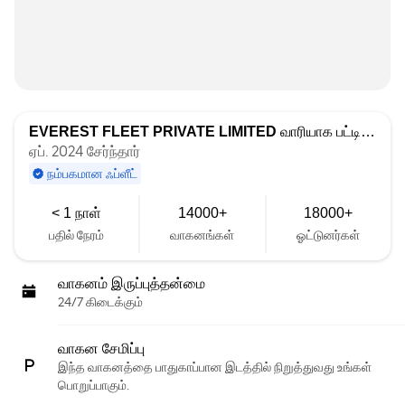
EVEREST FLEET PRIVATE LIMITED
வாரியாக பட்டியலிடப்பட்டது
ஏப். 2024 சேர்ந்தார்
நம்பகமான ஃப்ளீட்
< 1 நாள்
14000+
18000+
பதில் நேரம்
வாகனங்கள்
ஓட்டுனர்கள்
வாகனம் இருப்புத்தன்மை
24/7 கிடைக்கும்
வாகன சேமிப்பு
இந்த வாகனத்தை பாதுகாப்பான இடத்தில் நிறுத்துவது உங்கள்
பொறுப்பாகும்.