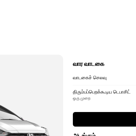
வார வாடகை
வாடகைச் செலவு
திரும்பப்பெறக்கூடிய டெபாசிட்
ஒரு முறை
அடங்கும்