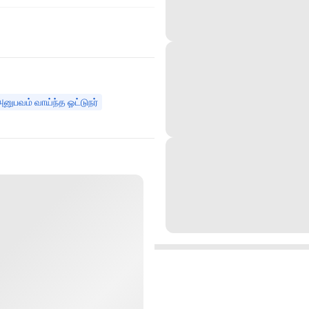
னுபவம் வாய்ந்த ஓட்டுநர்