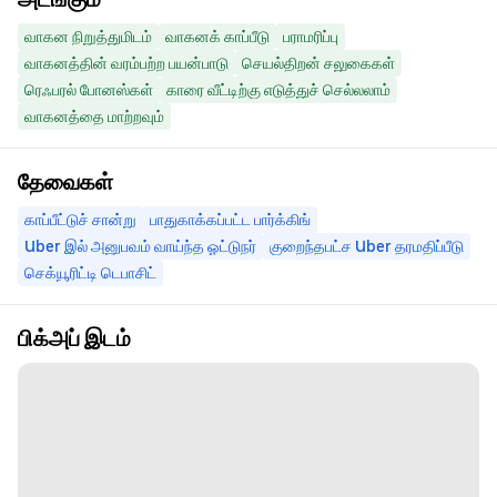
வாகன நிறுத்துமிடம்
வாகனக் காப்பீடு
பராமரிப்பு
வாகனத்தின் வரம்பற்ற பயன்பாடு
செயல்திறன் சலுகைகள்
ரெஃபரல் போனஸ்கள்
காரை வீட்டிற்கு எடுத்துச் செல்லலாம்
வாகனத்தை மாற்றவும்
தேவைகள்
காப்பீட்டுச் சான்று
பாதுகாக்கப்பட்ட பார்க்கிங்
Uber இல் அனுபவம் வாய்ந்த ஓட்டுநர்
குறைந்தபட்ச Uber தரமதிப்பீடு
செக்யூரிட்டி டெபாசிட்
பிக்அப் இடம்