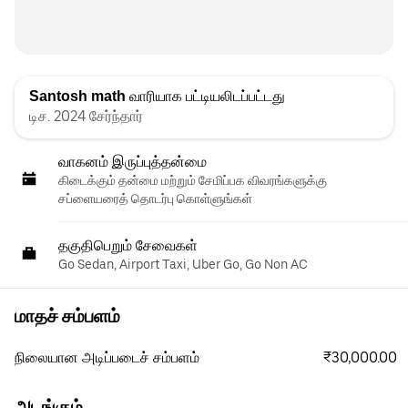
Santosh math
வாரியாக பட்டியலிடப்பட்டது
டிச. 2024 சேர்ந்தார்
வாகனம் இருப்புத்தன்மை
கிடைக்கும் தன்மை மற்றும் சேமிப்பக விவரங்களுக்கு
சப்ளையரைத் தொடர்பு கொள்ளுங்கள்
தகுதிபெறும் சேவைகள்
Go Sedan, Airport Taxi, Uber Go, Go Non AC
மாதச் சம்பளம்
₹30,000.00
நிலையான அடிப்படைச் சம்பளம்
அடங்கும்