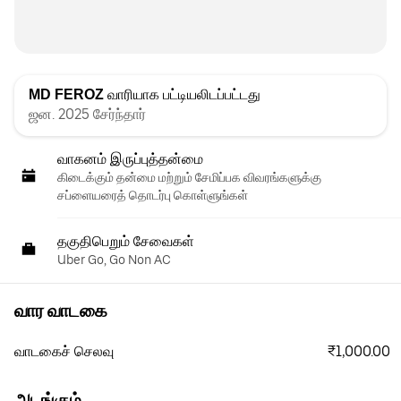
MD FEROZ
வாரியாக பட்டியலிடப்பட்டது
ஜன. 2025 சேர்ந்தார்
வாகனம் இருப்புத்தன்மை
கிடைக்கும் தன்மை மற்றும் சேமிப்பக விவரங்களுக்கு
சப்ளையரைத் தொடர்பு கொள்ளுங்கள்
தகுதிபெறும் சேவைகள்
Uber Go, Go Non AC
வார வாடகை
₹1,000.00
வாடகைச் செலவு
அடங்கும்