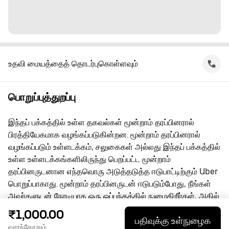
உதவி மையத்தைத் தொடர்புகொள்ளவும்
பொறுப்புத்துறப்பு
இந்தப் பக்கத்தில் உள்ள தகவல்கள் மூன்றாம் தரப்பினரால்
பிரத்தியேகமாக வழங்கப்படுகின்றன. மூன்றாம் தரப்பினரால்
வழங்கப்படும் உள்ளடக்கம், சலுகைகள் அல்லது இந்தப் பக்கத்தில்
உள்ள உள்ளடக்கங்களிலிருந்து பெறப்பட்ட மூன்றாம்
தரப்பினருடனான எந்தவொரு அடுத்தடுத்த ஈடுபாட்டிற்கும் Uber
பொறுப்பாகாது. மூன்றாம் தரப்பினருடன் ஈடுபடும்போது, நீங்கள்
அவர்களுடன் நேரடியாக ஒரு ஒப்பந்தத்தில் நுழைகிறீர்கள், அதில்
Uber ஒரு தரப்பு அல்ல. கேள்விகளுக்கு, மூன்றாம் தரப்பினரை
₹1,000.00
பதிவுக்கு உள்நுழைக
நேரடியாகத் தொடர்பு கொள்ளுங்கள்.
வாரந்தோறும்