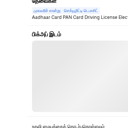
தேவைகள்
முகவரிச் சான்று
செக்யூரிட்டி டெபாசிட்
Aadhaar Card PAN Card Driving License Electric
பிக்அப் இடம்
உதவி மையத்தைத் தொடர்புகொள்ளவும்