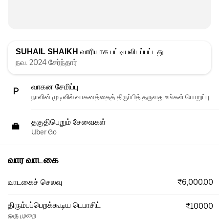
SUHAIL SHAIKH
வாரியாக பட்டியலிடப்பட்டது
நவ. 2024 சேர்ந்தார்
வாகன சேமிப்பு
நாளின் முடிவில் வாகனத்தைத் திருப்பித் தருவது உங்கள் பொறுப்பு.
தகுதிபெறும் சேவைகள்
Uber Go
வார வாடகை
₹6,000.00
வாடகைச் செலவு
திரும்பப்பெறக்கூடிய டெபாசிட்
₹10000
ஒரு முறை