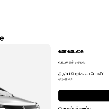
re
வார வாடகை
வாடகைச் செலவு
திரும்பப்பெறக்கூடிய டெபாசிட்
ஒரு முறை
பொறுப்புத்துறப்பு