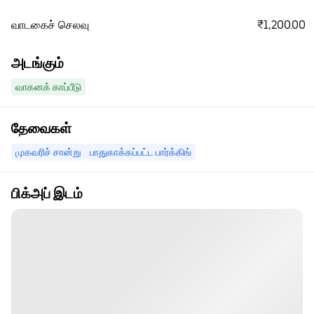
₹1,200.00
வாடகைச் செலவு
அடங்கும்
வாகனக் காப்பீடு
தேவைகள்
முகவரிச் சான்று
பாதுகாக்கப்பட்ட பார்க்கிங்
பிக்அப் இடம்