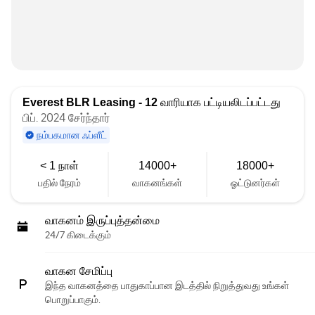
Everest BLR Leasing - 12
வாரியாக பட்டியலிடப்பட்டது
பிப். 2024 சேர்ந்தார்
நம்பகமான ஃப்ளீட்
< 1 நாள்
14000+
18000+
பதில் நேரம்
வாகனங்கள்
ஓட்டுனர்கள்
வாகனம் இருப்புத்தன்மை
24/7 கிடைக்கும்
வாகன சேமிப்பு
இந்த வாகனத்தை பாதுகாப்பான இடத்தில் நிறுத்துவது உங்கள்
பொறுப்பாகும்.