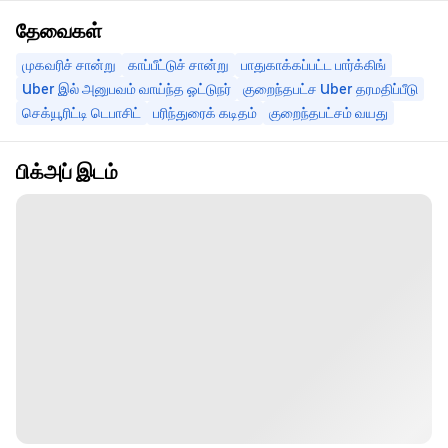
தேவைகள்
முகவரிச் சான்று
காப்பீட்டுச் சான்று
பாதுகாக்கப்பட்ட பார்க்கிங்
Uber இல் அனுபவம் வாய்ந்த ஓட்டுநர்
குறைந்தபட்ச Uber தரமதிப்பீடு
செக்யூரிட்டி டெபாசிட்
பரிந்துரைக் கடிதம்
குறைந்தபட்சம் வயது
பிக்அப் இடம்