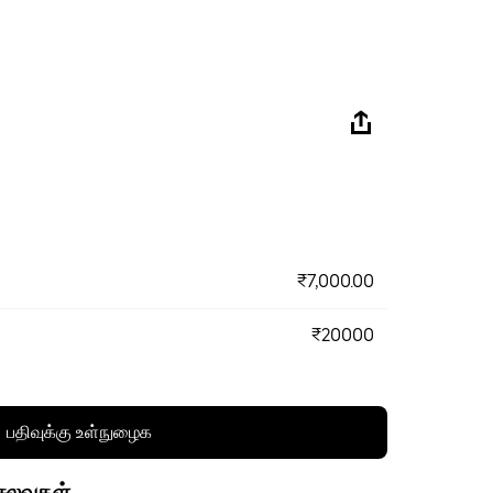
₹7,000.00
₹20000
பதிவுக்கு உள்நுழைக
செலவுகள்