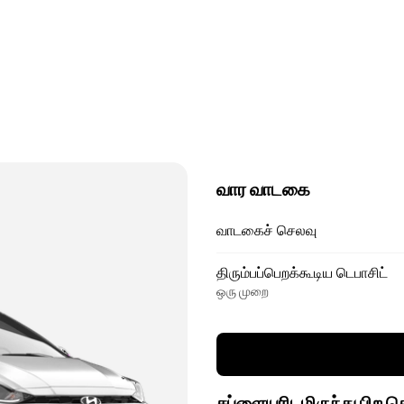
வார வாடகை
வாடகைச் செலவு
திரும்பப்பெறக்கூடிய டெபாசிட்
ஒரு முறை
சப்ளையரிடமிருந்து பிற 