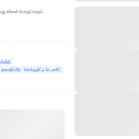
து உங்கள் பொறுப்பாகும்.
்க்கிங்
தரமதிப்பீடு
செக்யூரிட்டி டெபாசிட்