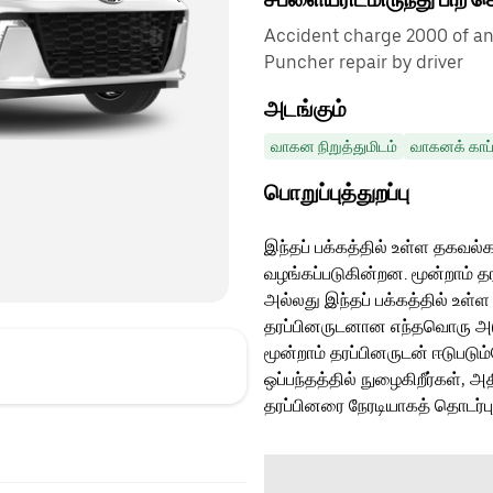
Accident charge 2000 of any 
Puncher repair by driver
அடங்கும்
வாகன நிறுத்துமிடம்
வாகனக் காப்
பொறுப்புத்துறப்பு
இந்தப் பக்கத்தில் உள்ள தகவல்க
வழங்கப்படுகின்றன. மூன்றாம் த
அல்லது இந்தப் பக்கத்தில் உள்ள
தரப்பினருடனான எந்தவொரு அடுத்
மூன்றாம் தரப்பினருடன் ஈடுபடு
ஒப்பந்தத்தில் நுழைகிறீர்கள், அ
தரப்பினரை நேரடியாகத் தொடர்ப