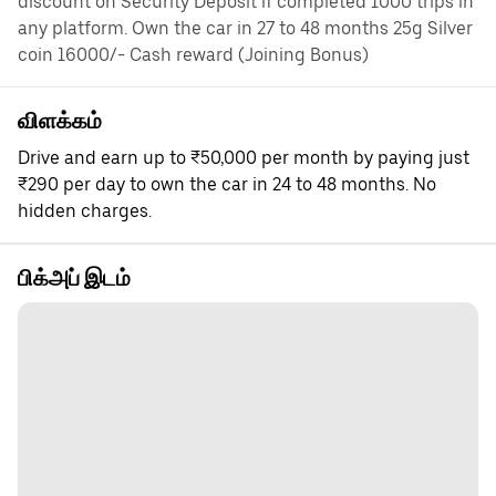
discount on Security Deposit if completed 1000 trips in
any platform. Own the car in 27 to 48 months 25g Silver
coin 16000/- Cash reward (Joining Bonus)
விளக்கம்
Drive and earn up to ₹50,000 per month by paying just
₹290 per day to own the car in 24 to 48 months. No
hidden charges.
பிக்அப் இடம்