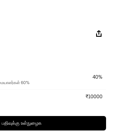
40%
உரிமையாளர்கள் 60%
₹10000
பதிவுக்கு உள்நுழைக