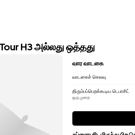
Tour H3 அல்லது ஒத்தது
வார வாடகை
வாடகைச் செலவு
திரும்பப்பெறக்கூடிய டெபாசிட்
ஒரு முறை
சப்ளையரிடமிருந்து பிற 