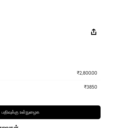
₹2,800.00
₹3850
பதிவுக்கு உள்நுழைக
செலவுகள்