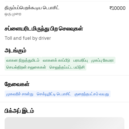
திரும்பப்பெறக்கூடிய டெபாசிட்
₹10000
ஒரு முறை
சப்ளையரிடமிருந்து பிற செலவுகள்
Toll and fuel by driver
அடங்கும்
வாகன நிறுத்துமிடம்
வாகனக் காப்பீடு
பராமரிப்பு
முகப்பு கேமரா
செயல்திறன் சலுகைகள்
செலுத்தப்பட்ட பயிற்சி
தேவைகள்
முகவரிச் சான்று
செக்யூரிட்டி டெபாசிட்
குறைந்தபட்சம் வயது
பிக்அப் இடம்