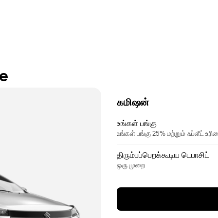
re
கமிஷன்
உங்கள் பங்கு
உங்கள் பங்கு 25% மற்றும் ஃப்ளீட் உ
திரும்பப்பெறக்கூடிய டெபாசிட்
ஒரு முறை