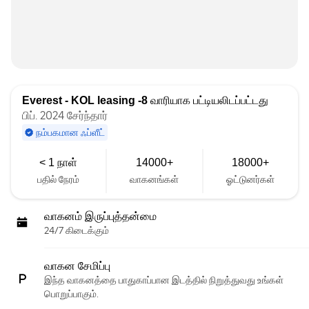
Everest - KOL leasing -8
வாரியாக பட்டியலிடப்பட்டது
பிப். 2024 சேர்ந்தார்
நம்பகமான ஃப்ளீட்
< 1 நாள்
14000+
18000+
பதில் நேரம்
வாகனங்கள்
ஓட்டுனர்கள்
வாகனம் இருப்புத்தன்மை
24/7 கிடைக்கும்
வாகன சேமிப்பு
இந்த வாகனத்தை பாதுகாப்பான இடத்தில் நிறுத்துவது உங்கள்
பொறுப்பாகும்.