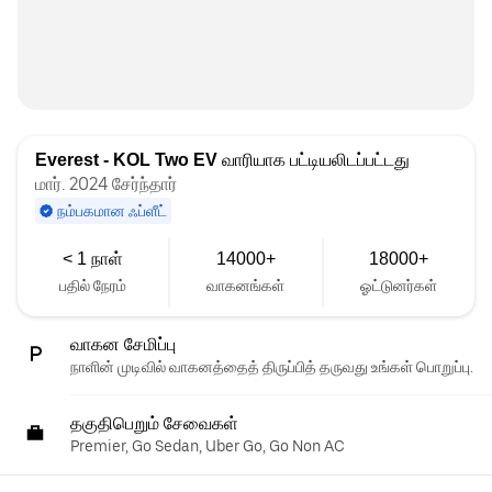
Everest - KOL Two EV
வாரியாக பட்டியலிடப்பட்டது
மார். 2024 சேர்ந்தார்
நம்பகமான ஃப்ளீட்
< 1 நாள்
14000+
18000+
பதில் நேரம்
வாகனங்கள்
ஓட்டுனர்கள்
வாகன சேமிப்பு
நாளின் முடிவில் வாகனத்தைத் திருப்பித் தருவது உங்கள் பொறுப்பு.
தகுதிபெறும் சேவைகள்
Premier, Go Sedan, Uber Go, Go Non AC