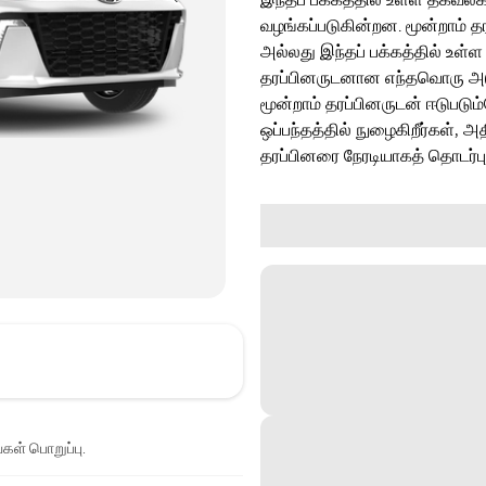
வழங்கப்படுகின்றன. மூன்றாம் த
அல்லது இந்தப் பக்கத்தில் உள்ள
தரப்பினருடனான எந்தவொரு அடுத்
மூன்றாம் தரப்பினருடன் ஈடுபடு
ஒப்பந்தத்தில் நுழைகிறீர்கள், அ
தரப்பினரை நேரடியாகத் தொடர்ப
்கள் பொறுப்பு.