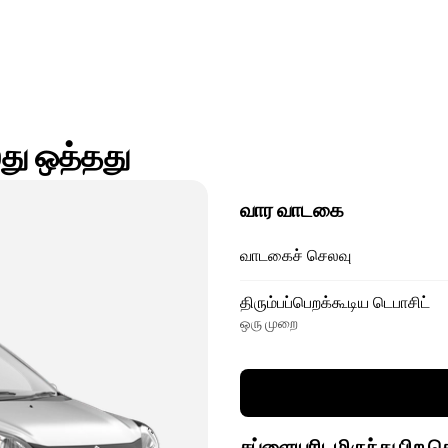
து ஒத்தது
வார வாடகை
வாடகைச் செலவு
திரும்பப்பெறக்கூடிய டெபாசிட்
ஒரு முறை
சப்ளையரிடமிருந்து பிற 