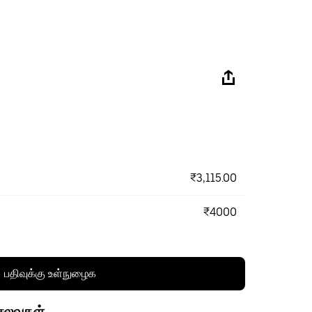
₹3,115.00
₹4000
பதிவுக்கு உள்நுழைக
செலவுகள்