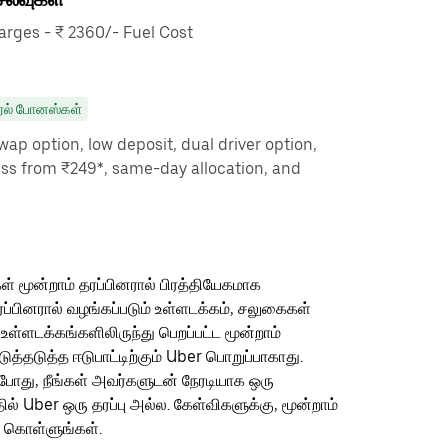
rges - ₹ 2360/- Fuel Cost
ரல் போனஸ்கள்
ap option, low deposit, dual driver option,
ass from ₹249*, same-day allocation, and
ள் மூன்றாம் தரப்பினரால் பிரத்தியேகமாக
ரப்பினரால் வழங்கப்படும் உள்ளடக்கம், சலுகைகள்
 உள்ளடக்கங்களிலிருந்து பெறப்பட்ட மூன்றாம்
தடுத்த ஈடுபாட்டிற்கும் Uber பொறுப்பாகாது.
ம்போது, நீங்கள் அவர்களுடன் நேரடியாக ஒரு
தில் Uber ஒரு தரப்பு அல்ல. கேள்விகளுக்கு, மூன்றாம்
ு கொள்ளுங்கள்.