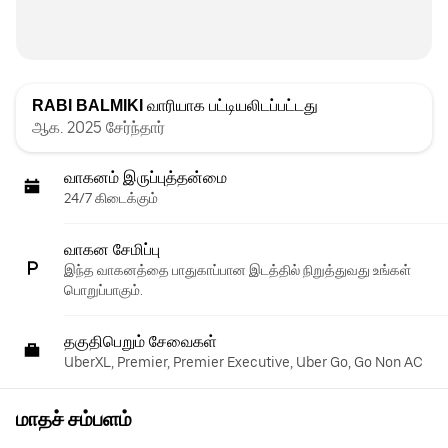
RABI BALMIKI
வாரியாக பட்டியலிடப்பட்டது
ஆக. 2025 சேர்ந்தார்
வாகனம் இருப்புத்தன்மை
24/7 கிடைக்கும்
வாகன சேமிப்பு
இந்த வாகனத்தை பாதுகாப்பான இடத்தில் நிறுத்துவது உங்கள்
பொறுப்பாகும்.
தகுதிபெறும் சேவைகள்
UberXL, Premier, Premier Executive, Uber Go, Go Non AC
மாதச் சம்பளம்