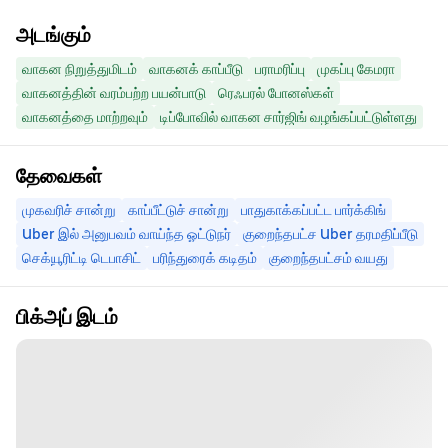
அடங்கும்
வாகன நிறுத்துமிடம்
வாகனக் காப்பீடு
பராமரிப்பு
முகப்பு கேமரா
வாகனத்தின் வரம்பற்ற பயன்பாடு
ரெஃபரல் போனஸ்கள்
வாகனத்தை மாற்றவும்
டிப்போவில் வாகன சார்ஜிங் வழங்கப்பட்டுள்ளது
தேவைகள்
முகவரிச் சான்று
காப்பீட்டுச் சான்று
பாதுகாக்கப்பட்ட பார்க்கிங்
Uber இல் அனுபவம் வாய்ந்த ஓட்டுநர்
குறைந்தபட்ச Uber தரமதிப்பீடு
செக்யூரிட்டி டெபாசிட்
பரிந்துரைக் கடிதம்
குறைந்தபட்சம் வயது
பிக்அப் இடம்