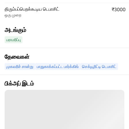
திரும்பப்பெறக்கூடிய டெபாசிட்
₹3000
ஒரு முறை
அடங்கும்
பராமரிப்பு
தேவைகள்
முகவரிச் சான்று
பாதுகாக்கப்பட்ட பார்க்கிங்
செக்யூரிட்டி டெபாசிட்
பிக்அப் இடம்